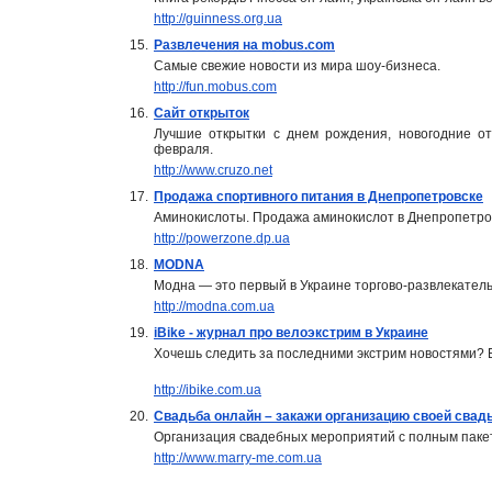
http://guinness.org.ua
15.
Развлечения на mobus.com
Самые свежие новости из мира шоу-бизнеса.
http://fun.mobus.com
16.
Сайт открыток
Лучшие открытки с днем рождения, новогодние от
февраля.
http://www.cruzo.net
17.
Продажа спортивного питания в Днепропетровске
Аминокислоты. Продажа аминокислот в Днепропетро
http://powerzone.dp.ua
18.
MODNA
Модна — это первый в Украине торгово-развлекател
http://modna.com.ua
19.
iBike - журнал про велоэкстрим в Украине
Хочешь следить за последними экстрим новостями? Бу
http://ibike.com.ua
20.
Свадьба онлайн – закажи организацию своей свад
Организация свадебных мероприятий с полным пакет
http://www.marry-me.com.ua