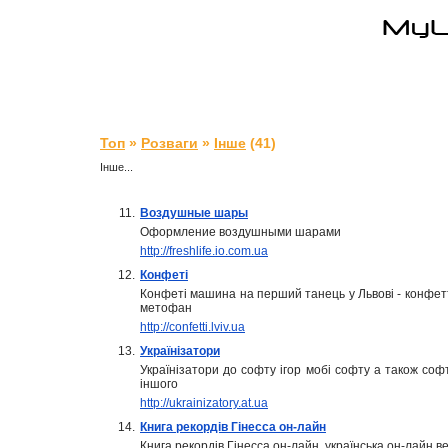
Топ
»
Розваги
»
Інше
(41)
Інше...
11.
Воздушные шары
Оформление воздушными шарами
http://freshlife.io.com.ua
12.
Конфеті
Конфеті машина на перший танець у Львові - конфетт
метофан
http://confetti.lviv.ua
13.
Українізатори
Українізатори до софту ігор мобі софту а також соф
іншого
http://ukrainizatory.at.ua
14.
Книга рекордів Гінесса он-лайн
Книга рекордів Гінесса он-лайн, українська он-лайн в