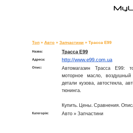
Топ
»
Авто
»
Запчастини
» Трасса Е99
Трасса Е99
Назва:
http://www.e99.com.ua
Адреса:
Автомагазин Трасса Е99: то
Опис:
моторное масло, воздушный 
детали кузова, автостекла, ав
тюнинга.
Купить. Цены. Сравнения. Описа
Авто » Запчастини
Категорія: