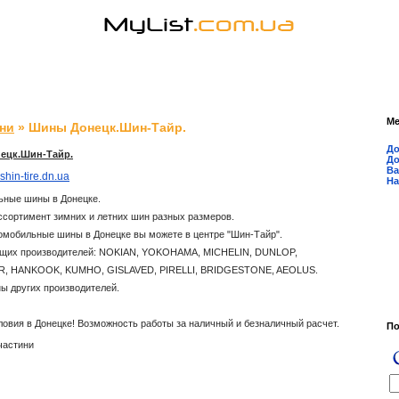
М
ни
» Шины Донецк.Шин-Тайр.
До
ецк.Шин-Тайр.
До
Ва
shin-tire.dn.ua
На
ьные шины в Донецке.
сортимент зимних и летних шин разных размеров.
омобильные шины в Донецке вы можете в центре "Шин-Тайр".
щих производителей: NOKIAN, YOKOHAMA, MICHELIN, DUNLOP,
 HANKOOK, KUMHO, GISLAVED, PIRELLI, BRIDGESTONE, AEOLUS.
ы других производителей.
овия в Донецке! Возможность работы за наличный и безналичный расчет.
П
частини