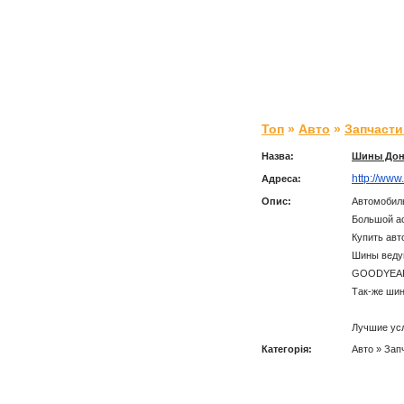
Топ
»
Авто
»
Запчасти
Назва:
Шины Дон
http://www.
Адреса:
Опис:
Автомобил
Большой ас
Купить авт
Шины веду
GOODYEAR,
Так-же шин
Лучшие усл
Категорія:
Авто » Зап