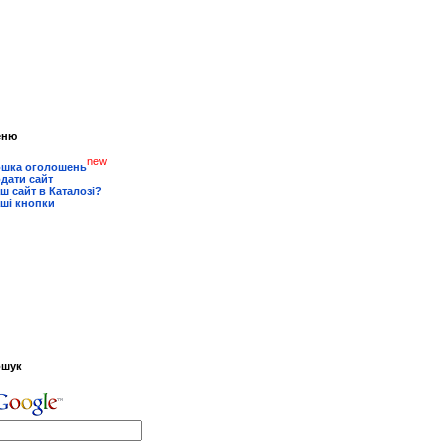
еню
new
шка оголошень
дати сайт
ш сайт в Каталозі?
ші кнопки
ошук