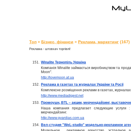
Топ
»
Бізнес, фінанси
»
Реклама, маркетинг
(167)
Реклама - штовхач торгівлі!
151.
Winalite Тернопіль Україна
Компанія Winalite займається виробництвом та прода
Moon".
http://lovemoon.at.ua
152.
Реклама в газетах та журналах України та Росії
Комплексне розміщення реклами в газетах, журналах, 
http://www.mediadigest.net
153.
Промоушн, BTL – акции, мерчендайзинг, выставочн
Наша компания предлагает следующие услуги : 
мерчендайзинг.
http://www.gvardias.com.ua
154.
Вел-студия "WeL-studio" модельно-рекламное аге
Модельное , рекламное агентство, эстрадное а