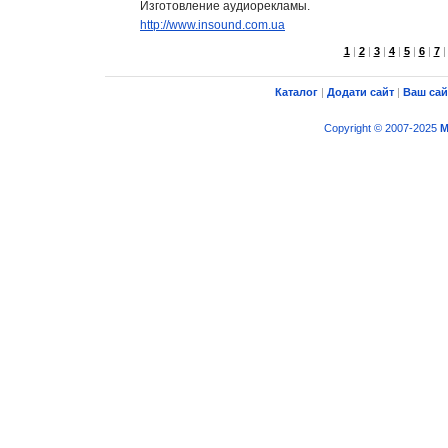
Изготовление аудиорекламы.
http://www.insound.com.ua
1
|
2
|
3
|
4
|
5
|
6
|
7
Каталог
|
Додати сайт
|
Ваш сай
Copyright © 2007-2025
M