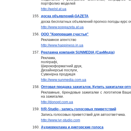
портфолио моделей
http://welst.at.ua
155.
доска объявлений-GAZETA
доска бесплатных объявлений прогноз погоды курс о
http://www.popgazeta.at.ua
156.
ООО "Корпорация счастья"
Рекламное агентство
http://www.happiness.in.ua
157.
Рекламна компанія SUNMEDIA (СанМедіа)
Реклама,
поліграфі,
Широкоформатний друк,
Дизайнерські послуги,
Сувенірна продукція
http://www.sunmedia.com.ua
158.
Оптовая продажа зажигалок. Купить зажигалки опт
Рекламные, брендовые зажигалки с логотипом Ваш
на зажигалки.
http://donopt.com.ua
159.
IVR-Studio - запись голосовых приветствий
Запись голосовых приветствий для автоответчика.
http://www.ivr-studio.com
160.
Аудиореклама и дикторские голоса