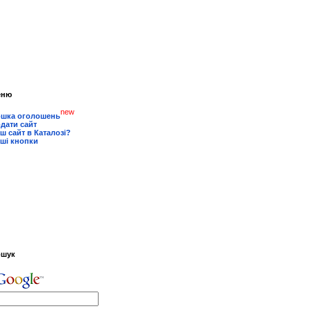
еню
new
шка оголошень
дати сайт
ш сайт в Каталозі?
ші кнопки
ошук