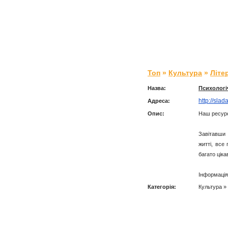
Топ
»
Культура
»
Літе
Назва:
Психологі
http://slad
Адреса:
Опис:
Наш ресурс
Завітавши 
житті, все
багато ціка
Інформація
Категорія:
Культура »