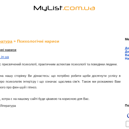
М
ратура
» Психологічні нариси
До
чні нариси
До
Ва
a.in.ua
На
 присвячений психології, практичним аспектам психології та поведінки людини.
на нашу сторінку Ви дізнаєтесь: що потрібно робити щоби досягнути успіху в
 про психологію інтер’єру і що означає щаслива сім’я. Також ми розкажемо Вам
вого про фен-шуй і гіпноз.
, котра є на нашому сайті буде цікавою та корисною для Вас.
П
 Література