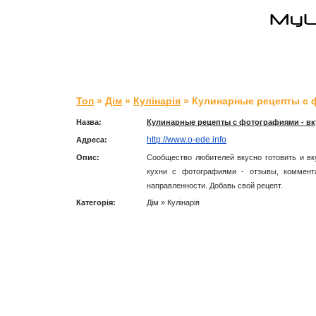
Топ
»
Дім
»
Кулінарія
» Кулинарные рецепты с ф
Назва:
Кулинарные рецепты с фотографиями - вк
http://www.o-ede.info
Адреса:
Опис:
Сообщество любителей вкусно готовить и в
кухни с фотографиями - отзывы, коммента
направленности. Добавь свой рецепт.
Категорія:
Дім » Кулінарія