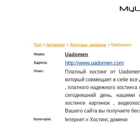
Топ
»
Інтернет
»
Хостинг, домени
» Uadomen
Uadomen
Назва:
http://www.uadomen.com
Адреса:
Платный хостинг от Uadomen
Опис:
который совмещает в себе все 
, платного надежного хостинга
сегодняшний день, нашими 
хостинги картинок , видеохос
Вашего сайта вы получаете бе
Інтернет » Хостинг, домени
Категорія: