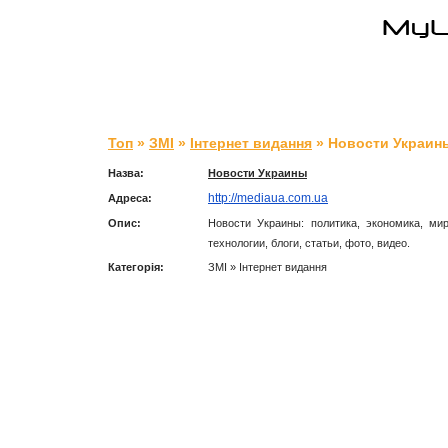
Топ
»
ЗМІ
»
Інтернет видання
» Новости Украин
Назва:
Новости Украины
http://mediaua.com.ua
Адреса:
Опис:
Новости Украины: политика, экономика, мир
технологии, блоги, статьи, фото, видео.
Категорія:
ЗМІ » Інтернет видання