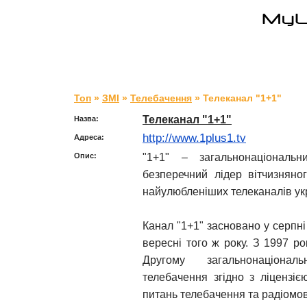
Топ
»
ЗМІ
»
Телебачення
» Телеканал "1+1"
Телеканал "1+1"
Назва:
http://www.1plus1.tv
Адреса:
"1+1" – загальнонаціональн
Опис:
безперечний лідер вітчизняно
найулюбленіших телеканалів укр
Канал "1+1" засновано у серпні
вересні того ж року. З 1997 р
Другому загальнонаціонал
телебачення згідно з ліцензіє
питань телебачення та радіомо