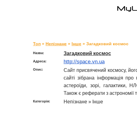
Топ
»
Непізнане
»
Інше
» Загадковий космос
Загадковий космос
Назва:
http://space.vn.ua
Адреса:
Сайт присвячений космосу, йог
Опис:
сайті зібрана інформація про п
астероїди, зорі, галактики, 
Також є реферати з астрономії т
Непізнане » Інше
Категорія: