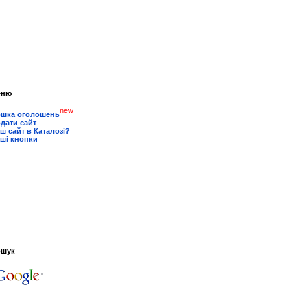
еню
new
шка оголошень
дати сайт
ш сайт в Каталозі?
ші кнопки
ошук