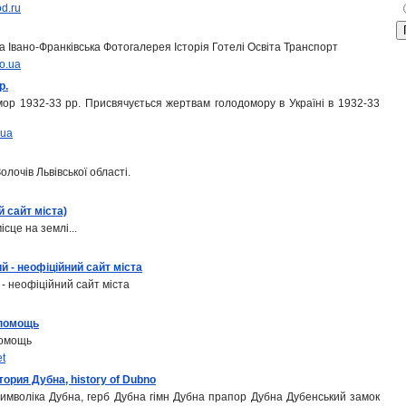
od.ru
а Івано-Франківська Фотогалерея Історія Готелі Освіта Транспорт
ho.ua
р.
омор 1932-33 рр. Присвячується жертвам голодомору в Україні в 1932-33
.ua
олочів Львівської області.
й сайт міста)
сце на землі...
й - неофіційний сайт міста
 - неофіційний сайт міста
 помощь
помощь
et
ория Дубна, history of Dubno
 символіка Дубна, герб Дубна гімн Дубна прапор Дубна Дубенський замок