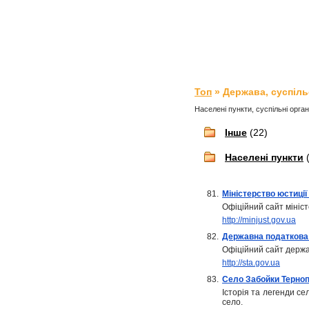
Топ
» Держава, суспіль
Населені пункти, суспільні органі
Інше
(22)
Населені пункти
(
81.
Міністерство юстиції
Офіційний сайт мініст
http://minjust.gov.ua
82.
Державна податкова 
Офіційний сайт держав
http://sta.gov.ua
83.
Село Забойки Терноп
Історія та легенди се
село.