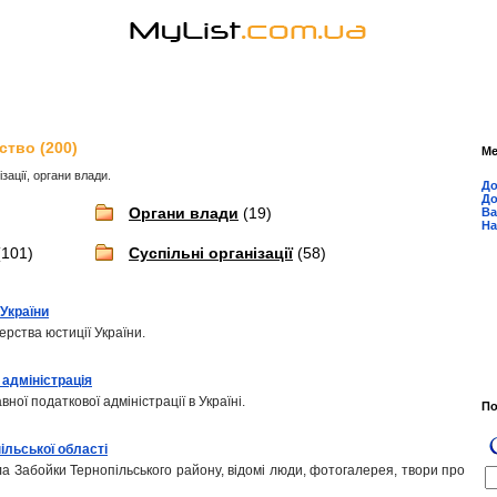
ство (200)
М
зації, органи влади.
До
До
Органи влади
(19)
Ва
На
101)
Суспільні організації
(58)
 України
ерства юстиції України.
адміністрація
ної податкової адміністрації в Україні.
П
ільської області
ла Забойки Тернопільського району, відомі люди, фотогалерея, твори про