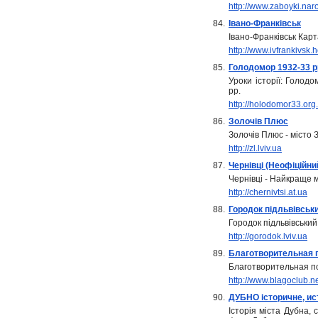
http://www.zaboyki.nar
84.
Івано-Франківськ
Івано-Франківськ Карт
http://www.ivfrankivsk.
85.
Голодомор 1932-33 р
Уроки історії: Голод
рр.
http://holodomor33.org
86.
Золочів Плюс
Золочів Плюс - місто З
http://zl.lviv.ua
87.
Чернівці (Неофіційни
Чернівці - Найкраще мі
http://chernivtsi.at.ua
88.
Городок підльвівськи
Городок підльвівський
http://gorodok.lviv.ua
89.
Благотворительная
Благотворительная 
http://www.blagoclub.n
90.
ДУБНО історичне, ист
Історія міста Дубна,