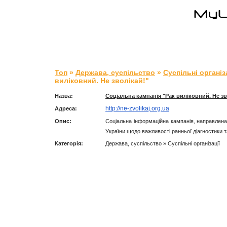
Топ
»
Держава, суспільство
»
Суспільні організ
виліковний. Не зволікай!"
Назва:
Соціальна кампанія "Рак виліковний. Не зв
http://ne-zvolikaj.org.ua
Адреса:
Опис:
Соціальна інформаційна кампанія, направлен
України щодо важливості ранньої діагностики 
Категорія:
Держава, суспільство » Суспільні організації