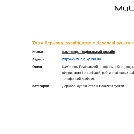
Топ
»
Держава, суспільство
»
Населені пункти
»
Назва:
Кам'янець-Подільський онлайн
http://www.info.kp.km.ua
Адреса:
Опис:
Кам'янець-Подільський інформаційно-дов
підприємств і організацій, рейтинг місцевих са
телефонний довідник.
Категорія:
Держава, суспільство » Населені пункти