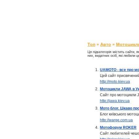
Топ
»
Авто
»
Мотоцикл
Ця підкатегорія містить сайти, я
них, видатних осіб, які любили 
1.
UAMOTO - все про м
Цей сайт присвячений
http://moto.kiev.ua
2.
Мотоцикли JAWA в Ук
Сайт про мотоцикли J
http://jawa.kiev.ua
3.
Мото блог. Цікаво пр
Блог київського мотоц
http://warge.com.ua
4.
Мотофорум ROKER
Сайт любителей чешс