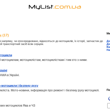
М
и
(17)
кі напряму, чи опосередковано, відносяться до мотоциклів, їх історії, запчастин до
До
цей транспортний засіб всім серцем.
До
Ва
На
отоцикли
 мотоциклам, мотоциклістам, мотоциклісткам і тим хто з ними.
раїні
AWA в Україні.
о мотоцикли і безпеку руху
П
икліста. Мото-новини, інформація про ремонт і безпеку руху мотоциклі.
ких мотоциклов Ява и ЧЗ