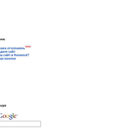
еню
new
шка оголошень
дати сайт
ш сайт в Каталозі?
ші кнопки
ошук