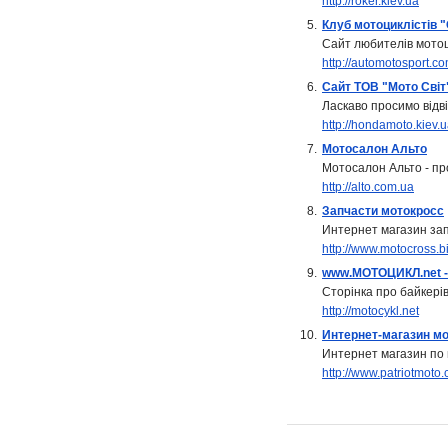
http://roker.kiev.ua
5.
Клуб мотоциклістів 
Сайт любителів мотоц
http://automotosport.c
6.
Сайт ТОВ "Мото Cвіт
Ласкаво просимо відві
http://hondamoto.kiev.
7.
Мотосалон Альто
Мотосалон Альто - про
http://alto.com.ua
8.
Запчасти мотокросс
Интернет магазин за
http://www.motocross.b
9.
www.МОТОЦИКЛ.net -
Сторінка про байкерів
http://motocykl.net
10.
Интернет-магазин м
Интернет магазин по
http://www.patriotmoto