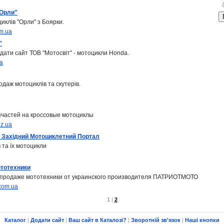
"Орли"
иклів "Орли" з Боярки.
om.ua
"
дати сайт ТОВ "Мотосвіт" - мотоцикли Honda.
ua
даж мотоциклів та скутерів.
пчастей на кроссовые мотоциклы
iz.ua
 Західний Мотоциклетний Портал
 та їх мотоцикли
ототехники
 продаже мототехники от украинского производителя ПАТРИОТМОТО
.com.ua
1
|
2
Каталог
|
Додати сайт
|
Ваш сайт в Каталозі?
|
Зворотній зв'язок
|
Наші кнопки