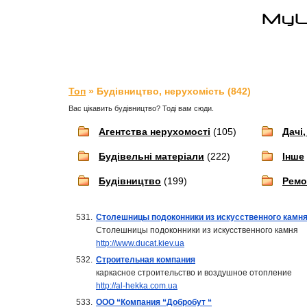
Топ
» Будівництво, нерухомість (842)
Вас цікавить будівництво? Тоді вам сюди.
Агентства нерухомості
(105)
Дачі,
Будівельні матеріали
(222)
Інше
Будівництво
(199)
Ремо
531.
Столешницы подоконники из искусственного камн
Столешницы подоконники из искусственного камня
http://www.ducat.kiev.ua
532.
Строительная компания
каркасное строительство и воздушное отопление
http://al-hekka.com.ua
533.
ООО “Компания “Добробут “