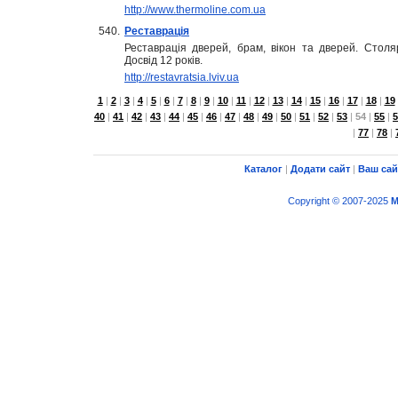
http://www.thermoline.com.ua
540.
Реставрація
Реставрація дверей, брам, вікон та дверей. Столя
Досвід 12 років.
http://restavratsia.lviv.ua
1
|
2
|
3
|
4
|
5
|
6
|
7
|
8
|
9
|
10
|
11
|
12
|
13
|
14
|
15
|
16
|
17
|
18
|
19
40
|
41
|
42
|
43
|
44
|
45
|
46
|
47
|
48
|
49
|
50
|
51
|
52
|
53
|
54
|
55
|
5
|
77
|
78
|
Каталог
|
Додати сайт
|
Ваш сай
Copyright © 2007-2025
M