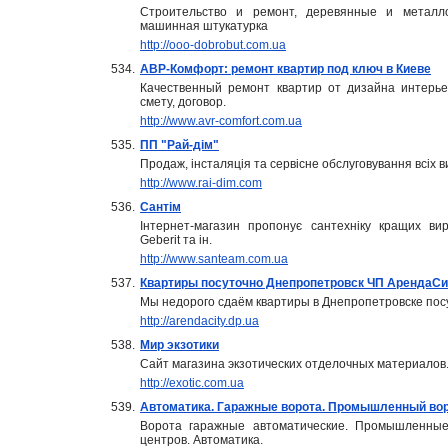
Строительство и ремонт, деревянные и металло
машинная штукатурка
http://ooo-dobrobut.com.ua
534.
АВР-Комфорт: ремонт квартир под ключ в Киеве
Качественный ремонт квартир от дизайна интерь
смету, договор.
http://www.avr-comfort.com.ua
535.
ПП "Рай-дім"
Продаж, інсталяція та сервісне обслуговування всіх ви
http://www.rai-dim.com
536.
Сантім
Інтернет-магазин пропонує сантехніку кращих вир
Geberit та ін.
http://www.santeam.com.ua
537.
Квартиры посуточно Днепропетровск ЧП АрендаСи
Мы недорого сдаём квартиры в Днепропетровске пос
http://arendacity.dp.ua
538.
Мир экзотики
Сайт магазина экзотических отделочных материалов
http://exotic.com.ua
539.
Автоматика. Гаражные ворота. Промышленный во
Ворота гаражные автоматические. Промышленные 
центров. Автоматика.