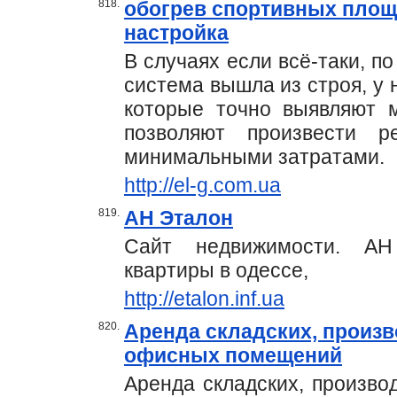
818.
обогрев спортивных площ
настройка
В случаях если всё-таки, п
система вышла из строя, у
которые точно выявляют 
позволяют произвести 
минимальными затратами.
http://el-g.com.ua
819.
АН Эталон
Сайт недвижимости. АН
квартиры в одессе,
http://etalon.inf.ua
820.
Аренда складских, произ
офисных помещений
Аренда складских, произв