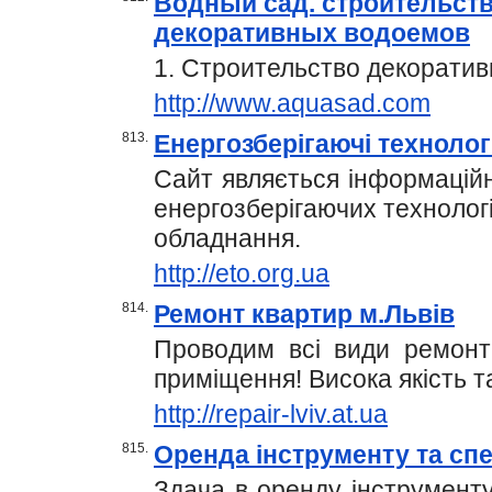
Водный сад. строительст
декоративных водоемов
1. Строительство декорати
http://www.aquasad.com
813.
Енергозберігаючі технолог
Сайт являється інформацій
енергозберігаючих технологі
обладнання.
http://eto.org.ua
814.
Ремонт квартир м.Львів
Проводим всі види ремонт
приміщення! Висока якість та
http://repair-lviv.at.ua
815.
Оренда інструменту та сп
Здача в оренду інструмент