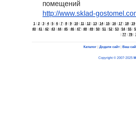
помещений
http://www.sklad-gostomel.co
1
|
2
|
3
|
4
|
5
|
6
|
7
|
8
|
9
|
10
|
11
|
12
|
13
|
14
|
15
|
16
|
17
|
18
|
19
40
|
41
|
42
|
43
|
44
|
45
|
46
|
47
|
48
|
49
|
50
|
51
|
52
|
53
|
54
|
55
|
5
|
77
|
78
|
Каталог
|
Додати сайт
|
Ваш сай
Copyright © 2007-2025
M