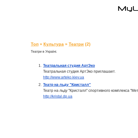
Топ
»
Культура
»
Театри
(2)
Театри в Україні.
1.
Театральная студия АртЭко
Театральная студия АртЭко приглашает.
http://www.arteko.kiev.ua
2.
Театр на льду "Кристалл"
Театр на льду "Кристалл" спортивного комплекса "Ме
http://kristal.dp.ua