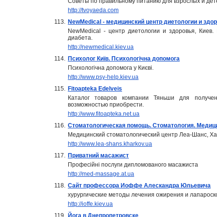
Советы по правильному питанию для взрослых и дет
http://tvoyaeda.com
113.
NewMedical - медицинский центр диетологии и здор
NewMedical - центр диетологии и здоровья, Киев
диабета.
http://newmedical.kiev.ua
114.
Психолог Київ. Психологічна допомога
Психологічна допомога у Києві.
http://www.psy-help.kiev.ua
115.
Fitoapteka Edelveis
Каталог товаров компании Тяньши для получ
возможностью приобрести.
http://www.fitoapteka.net.ua
116.
Стоматологическая помощь. Стоматология. Медици
Медицинский стоматологический центр Леа-Шанс, Хар
http://www.lea-shans.kharkov.ua
117.
Приватний масажист
Професійні послуги дипломованого масажиста
http://med-massage.at.ua
118.
Сайт профессора Иоффе Алескандра Юльевича
хурургические методы лечения ожирения и лапароск
http://ioffe.kiev.ua
119.
Йога в Днепропетровске