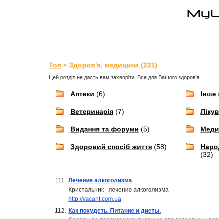
Топ
» Здоров'я, медицина (231)
Цей розділ не дасть вам захворіти. Все для Вашого здоров'я.
Аптеки
(6)
Інше
Ветеринарія
(7)
Ліку
Видання та форуми
(5)
Медич
Здоровий спосіб життя
(58)
Наро
(32)
111.
Лечение алкоголизма
Кристальник - лечение алкоголизма
http://vacant.com.ua
112.
Как похудеть. Питание и диеты.