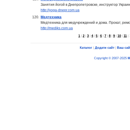
Занятия йогой в Днепропетровске, инструктор Укра
http://yoga-dnepr.com.ua
120.
Медтехника
Медтехника для медучреждений и дома. Прокат, ремо
http://mediks.com.ua
1
|
2
|
3
|
4
|
5
|
6
|
7
|
8
|
9
|
10
|
11
|
Каталог
|
Додати сайт
|
Ваш сай
Copyright © 2007-2025
M