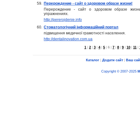
59.
Перерождение - сайт о здоровом образе жизни!
Перерождение - сайт о здоровом образе жизни
упражнениях.
http://pererojdenie.info
60.
Стоматологічний інформаційний портал
підвищення медичної грамотності населення.
http://dentalinovation.com.ua
1
|
2
|
3
|
4
|
5
|
6
|
7
|
8
|
9
|
10
|
11
|
Каталог
|
Додати сайт
|
Ваш сай
Copyright © 2007-2025
M