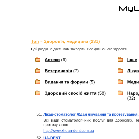
Топ
» Здоров'я, медицина (231)
Цей розділ не дасть вам захворіти. Все для Вашого здоров'я.
Аптеки
(6)
Інше
Ветеринарія
(7)
Ліку
Видання та форуми
(5)
Медич
Здоровий спосіб життя
(58)
Наро
(32)
51.
Лікар-стоматолог Ждан лікування та протезування 
Всі види стоматологічних послуг для дорослих. Те
протезування.
http://www.zhdan-dent.com.ua
52.
UA-DENT