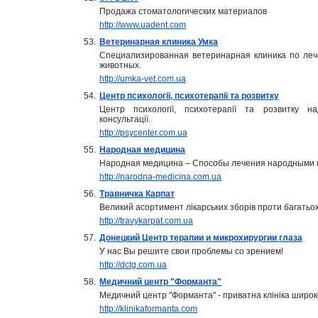
Продажа стоматологических материалов
http://www.uadent.com
53.
Ветеринарная клиника Умка
Специализированная ветеринарная клиника по лече
животных.
http://umka-vet.com.ua
54.
Центр психології, психотерапії та розвитку
Центр психології, психотерапії та розвитку на
консультації.
http://psycenter.com.ua
55.
Народная медицина
Народная медицина – Способы лечения народными 
http://narodna-medicina.com.ua
56.
Травничка Карпат
Великий асортимент лікарських зборів проти багатьох
http://travykarpat.com.ua
57.
Донецкий Центр терапии и микрохирургии глаза
У нас Вы решите свои проблемы со зрением!
http://dctg.com.ua
58.
Медичний центр "Форманта"
Медичний центр "Форманта" - приватна клініка широкої 
http://klinikaformanta.com