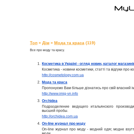
Топ
»
Дім
»
Мода та краса
(119)
Все про моду та красу.
1.
Косметика в Україні - огляд новин, каталог магазині
Косметика - новини косметики, статті та відгуки про к
http://cosmetology.com.ua
2.
Мода та краса
Пропонуємо Вам більше дізнатись про свій власний імі
http://www.imig-vn.info
3.
Orchidea
Подразделение ведущего итальянского производ
высшей пробы.
http://orchidea.com.ua
4.
On-line журнал про моду
On-line журнал про моду - модний одяг, модне взутт
моди.