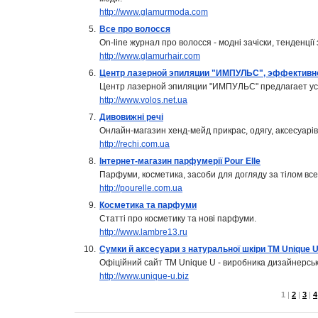
http://www.glamurmoda.com
5.
Все про волосся
On-line журнал про волосся - модні зачіски, тенденції 
http://www.glamurhair.com
6.
Центр лазерной эпиляции "ИМПУЛЬС", эффективн
Центр лазерной эпиляции "ИМПУЛЬС" предлагает ус
http://www.volos.net.ua
7.
Дивовижні речі
Онлайн-магазин хенд-мейд прикрас, одягу, аксесуарів
http://rechi.com.ua
8.
Інтернет-магазин парфумерії Pour Elle
Парфуми, косметика, засоби для догляду за тілом все
http://pourelle.com.ua
9.
Косметика та парфуми
Статті про косметику та нові парфуми.
http://www.lambre13.ru
10.
Сумки й аксесуари з натуральної шкіри ТМ Unіque 
Офіційний сайт ТМ Unіque U - виробника дизайнерськи
http://www.unique-u.biz
1
|
2
|
3
|
4