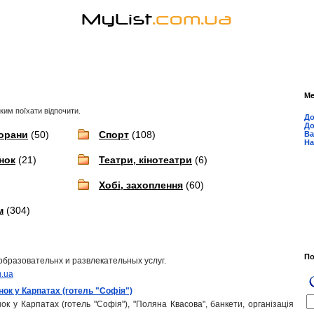
М
 ким поїхати відпочити.
До
До
торани
(50)
Спорт
(108)
Ва
На
нок
(21)
Театри, кінотеатри
(6)
Хобі, захоплення
(60)
м
(304)
П
образовательнх и развлекательных услуг.
m.ua
нок у Карпатах (готель "Софія")
ок у Карпатах (готель "Софія"), "Поляна Квасова", банкети, організація