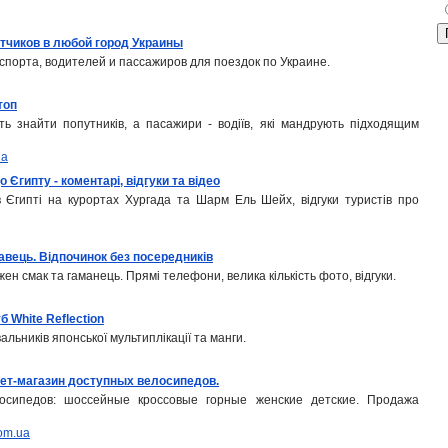
утчиков в любой город Украины
спорта, водителей и пассажиров для поездок по Украине.
топ
ть знайти попутників, а пасажири - водіїв, які мандрують підходящим
ua
 Єгипту - коментарі, відгуки та відео
в Єгипті на курортах Хургада та Шарм Ель Шейх, відгуки туристів про
авець. Відпочинок без посередників
ожен смак та гаманець. Прямі телефони, велика кількість фото, відгуки.
б White Reflection
альників японської мультиплікації та манги.
т-магазин доступных велосипедов.
сипедов: шоссейные кроссовые горные женские детские. Продажа
com.ua