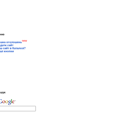
еню
new
шка оголошень
дати сайт
ш сайт в Каталозі?
ші кнопки
ошук