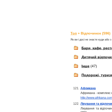
Топ
» Відпочинок (596)
Як ви і досі не знаєте куди або з
Бари, кафе, рес
Дитячий відпочи
Інше
(47)
Подорожі, туриз
121.
Африкана
Африкана - комплекс 
http://www.afrikana.co
122.
Лікування та відпочи
Лікування та відпочин