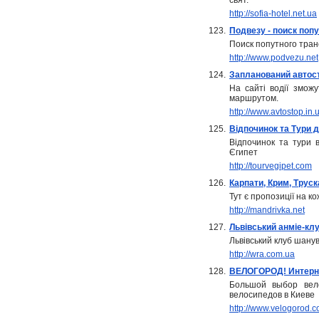
свят.
http://sofia-hotel.net.ua
123.
Подвезу - поиск поп
Поиск попутного тран
http://www.podvezu.net
124.
Запланований автос
На сайті водії зможу
маршрутом.
http://www.avtostop.in.
125.
Відпочинок та Тури до
Відпочинок та тури 
Єгипет
http://tourvegipet.com
126.
Карпати, Крим, Труск
Тут є пропозиції на к
http://mandrivka.net
127.
Львівський анміе-клу
Львівський клуб шанув
http://wra.com.ua
128.
ВЕЛОГОРОД! Интерне
Большой выбор вело
велосипедов в Киеве
http://www.velogorod.