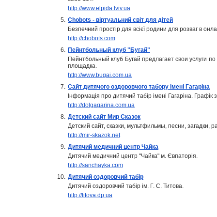
http://www.elpida.lviv.ua
5.
Chobots - віртуальний світ для дітей
Безпечний простір для всієї родини для розваг в онла
http://chobots.com
6.
Пейнтбольный клуб "Бугай"
Пейнтбольный клуб Бугай предлагает свои услуги по
площадка.
http://www.bugai.com.ua
7.
Сайт дитячого оздоровчого табору імені Гагаріна
Інформація про дитячий табір імені Гагаріна. Графік за
http://dolgagarina.com.ua
8.
Детский сайт Мир Сказок
Детский сайт, сказки, мультфильмы, песни, загадки, р
http://mir-skazok.net
9.
Дитячий медичний центр Чайка
Дитячий медичний центр "Чайка" м. Євпаторія.
http://sanchayka.com
10.
Дитячий оздоровчий табір
Дитячий оздоровчий табір ім. Г. С. Титова.
http://titova.dp.ua