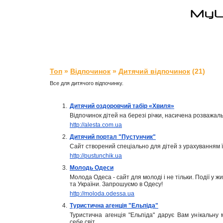
Топ
»
Відпочинок
»
Дитячий відпочинок
(21)
Все для дитячого відпочинку.
1.
Дитячий оздоровчий табір «Хвиля»
Відпочинок дітей на березі річки, насичена розважал
http://alesta.com.ua
2.
Дитячий портал "Пустунчик"
Сайт створений спеціально для дітей з урахуванням ї
http://pustunchik.ua
3.
Молодь Одеси
Молода Одеса - сайт для молоді і не тільки. Події у ж
та України. Запрошуємо в Одесу!
http://moloda.odessa.ua
4.
Туристична агенція "Ельпіда"
Туристична агенція "Ельпіда" дарує Вам унікальну 
себе світ.