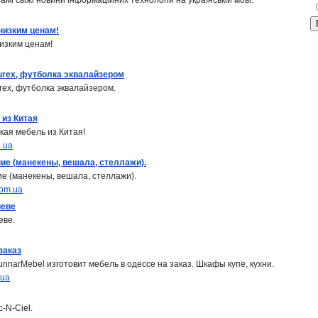
і свіжі новини інформаційних технологій на українській мові.
низким ценам!
изким ценам!
, durex, футболка эквалайзером
durex, футболка эквалайзером.
из Китая
кая мебель из Китая!
n.ua
ие (манекены, вешала, стеллажи).
е (манекены, вешала, стеллажи).
com.ua
иеве
еве.
заказ
narMebel изготовит мебель в одессе на заказ. Шкафы купе, кухни.
.ua
-N-Ciel.