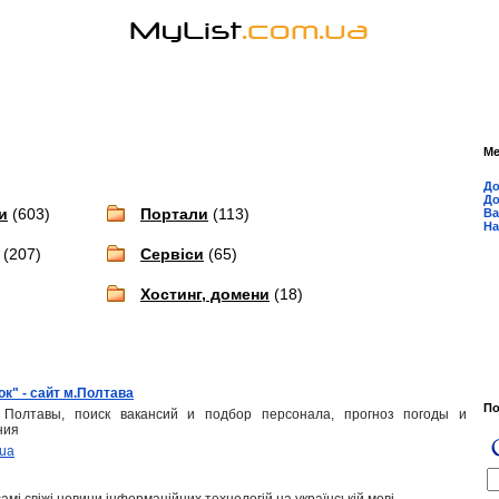
М
До
До
и
(603)
Портали
(113)
Ва
На
(207)
Сервіси
(65)
Хостинг, домени
(18)
к" - сайт м.Полтава
П
Полтавы, поиск вакансий и подбор персонала, прогноз погоды и
ния
.ua