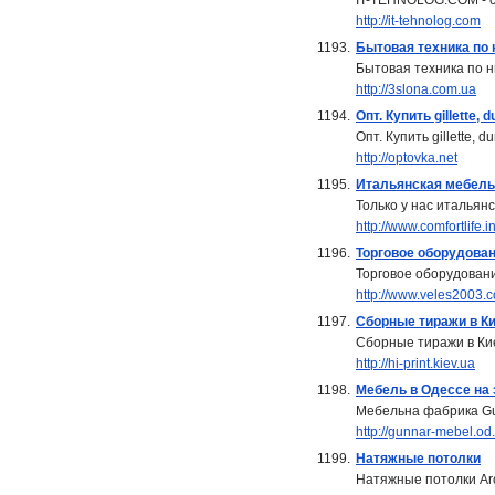
IT-TEHNOLOG.COM - сам
http://it-tehnolog.com
1193.
Бытовая техника по 
Бытовая техника по н
http://3slona.com.ua
1194.
Опт. Купить gillette
Опт. Купить gillette, 
http://optovka.net
1195.
Итальянская мебель 
Только у нас итальянс
http://www.comfortlife.i
1196.
Торговое оборудован
Торговое оборудовани
http://www.veles2003.
1197.
Сборные тиражи в К
Сборные тиражи в Ки
http://hi-print.kiev.ua
1198.
Мебель в Одессе на 
Мебельна фабрика Gun
http://gunnar-mebel.od
1199.
Натяжные потолки
Натяжные потолки Arc