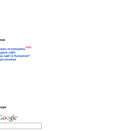
еню
new
шка оголошень
дати сайт
ш сайт в Каталозі?
ші кнопки
ошук