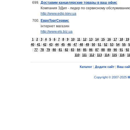
699.
Доставим канцелярские товары в ваш офис
Компания ЭДип - лидер по сервисному обслуживани
http://www.edip.kiev.ua
700.
ЕвроТоргСервис
інтернет магазин
http://www.ets.biz.ua
1
|
2
|
3
|
4
|
5
|
6
|
7
|
8
|
9
|
10
|
11
|
12
|
13
|
14
|
15
|
16
|
17
|
18
|
19
40
|
41
|
42
|
43
|
44
|
45
|
46
|
47
|
48
|
49
|
50
|
51
|
52
|
53
|
54
|
55
|
5
|
77
|
78
|
79
|
80
|
81
|
82
|
83
|
84
|
85
|
86
|
87
|
88
|
89
|
90
|
91
|
92
110
|
111
|
112
|
113
|
114
|
115
|
116
|
1
Каталог
|
Додати сайт
|
Ваш сай
Copyright © 2007-2025
M