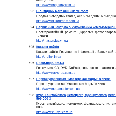
аксесуаров!
http://www.bagtoday.com.ua
693.
Більярдний магазин Billiard Room
Продаж більярдних столів, київ більярдних, більярдної
http://www.billiardroom.com.ua
694.
Сервисный центр по обслуживанию компьютерной 
Постгарантийный ремонт цифровых фотоаппарато
техники
http://masterplus.vn.ua
695.
Каталог сайтів
Каталог сайтів. Розміщення інформації о Ваших сай
http://prolink.in.ua
696.
RockShop.Com.Ua
Рок-музыка: CD, DVD, DgPack, виниловые пластинки,
http://www.rockshop.com.ua
697.
Первая украинская "Мастерская Моды" в Киеве
Первая украинская "Мастерская Моды" в Киеве
http://www.modamaster.com.ua
698.
Курсы английского, немецкого, французского, испан
599-000-3
Курсы английского, немецкого, французского, испан
000-3
http://www.shulyat.com.ua