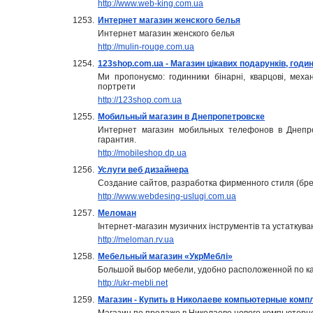
http://www.web-king.com.ua
1253.
Интернет магазин женского белья
Интернет магазин женского белья
http://mulin-rouge.com.ua
1254.
123shop.com.ua - Магазин цікавих подарунків, годинн
Ми пропонуємо: годинники бінарні, кварцові, механ
портрети
http://123shop.com.ua
1255.
Мобильный магазин в Днепропетровске
Интернет магазин мобильных телефонов в Днепро
гарантия.
http://mobileshop.dp.ua
1256.
Услуги веб дизайнера
Создание сайтов, разработка фирменного стиля (бре
http://www.webdesing-uslugi.com.ua
1257.
Меломан
Інтернет-магазин музичних інструментів та устаткува
http://meloman.rv.ua
1258.
Мебельный магазин «УкрМеблі»
Большой выбор мебели, удобно расположенной по кат
http://ukr-mebli.net
1259.
Магазин - Купить в Николаеве компьютерные ком