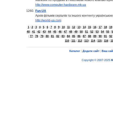
Магазин по продаже в Николаеве нового компьютерн
http://www.computer-hardware.mk.ua
1260.
Fun-UA
Архів фільмів серіалів та іншого контенту українсько
http://world-ua.com
1
|
2
|
3
|
4
|
5
|
6
|
7
|
8
|
9
|
10
|
11
|
12
|
13
|
14
|
15
|
16
|
17
|
18
|
19
40
|
41
|
42
|
43
|
44
|
45
|
46
|
47
|
48
|
49
|
50
|
51
|
52
|
53
|
54
|
55
|
5
|
77
|
78
|
79
|
80
|
81
|
82
|
83
|
84
|
85
|
86
|
87
|
88
|
89
|
90
|
91
|
92
110
|
111
|
112
|
113
|
114
|
115
|
116
|
1
Каталог
|
Додати сайт
|
Ваш сай
Copyright © 2007-2025
M