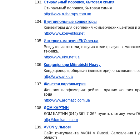
133.
Стиральный порошок, бытовая химия
Стиральный порошок, бытовая химия
http://www.n-therapy.com.ua
134.
Внутрипольные конвекторы
Конвекторы для отопления коммерческих центров и 
http://www.konvektor.net
135.
Интернет-магазин EKO.net.ua
Воздухоочистители, отпугиватели грызунов, массаже
техника.
http://www.eko.net.ua
136.
Кондиціонери Mitsubishi Heavy
Кондиціонери, обігрівачі (конвектори), опалювання, ве
http://www.ivik.ua
137.
Женская парфюмерия
Женская парфюмерия: рейтинг лучших женских ар
вода
http://www.aromatic.com.ua
138.
ДОМ КАРТИН
ДОМ КАРТИН (044) 361-7-362, купить картину- www
http://domkartin.com
139.
AVON у Львові
Сайт консультанта AVON у Львові. Замовлення і до
області