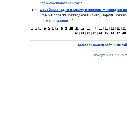
http://www.morozova.ucoz.ru
140.
Семейный отдых в Крыму в посёлке Межводное на
Отдых в посёлке Межводное в Крыму. Форумы Межвод
http://mezhvodnoe.info
1
|
2
|
3
|
4
|
5
|
6
|
7
|
8
|
9
|
10
|
11
|
12
|
13
|
14
|
15
|
16
|
17
|
18
|
19
40
|
41
|
42
|
43
|
44
|
45
|
46
|
47
|
48
Каталог
|
Додати сайт
|
Ваш сай
Copyright © 2007-2025
M