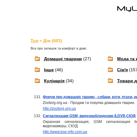
Топ
» Дім (603)
Все про затишок та комфорт в домі.
Домашні тварини
(27)
Мода та 
Інше
(46)
Сім'я
(15
Кулінарія
(34)
Товари 
131.
Форум про домашніх тварин - собаки, коти, птахи, р
Zootorg.org.ua - Продаж та покупка домашніх тварин.
http://zootorg.org.ua
132.
Сигнализация GSM, видеонаблюдение,ILDVR,СКУД
Охранная сигнализация, GSM сигнализация бе
видеокамеры, СКУД
http://www.bse-info.com.ua