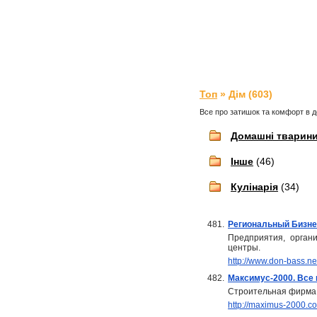
Топ
» Дім (603)
Все про затишок та комфорт в д
Домашні тварин
Інше
(46)
Кулінарія
(34)
481.
Региональный Бизне
Предприятия, орган
центры.
http://www.don-bass.ne
482.
Максимус-2000. Все
Строительная фирма 
http://maximus-2000.c