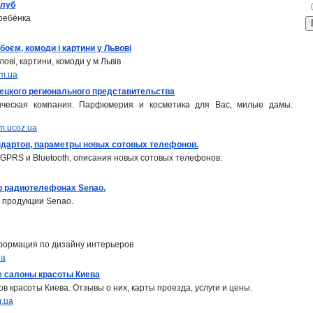
клуб
ребёнка
 боєм, комоди і картини у Львові
лові, картини, комоди у м Львів
om.ua
онецкого регионального представительства
ческая компания. Парфюмерия и косметика для Вас, милые дамы.
um.ucoz.ua
дартов, параметры новых сотовых телефонов.
GPRS и Bluetooth, описания новых сотовых телефонов.
 о радиотелефонах Senao.
о продукции Senao.
ормация по дизайну интерьеров
ua
е салоны красоты Киева
в красоты Киева. Отзывы о них, карты проезда, услуги и цены.
m.ua