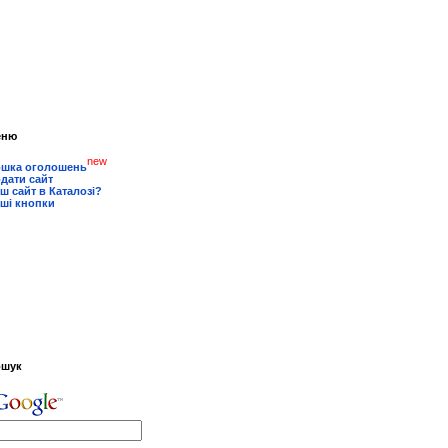
еню
new
шка оголошень
дати сайт
ш сайт в Каталозі?
ші кнопки
ошук