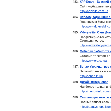
483.
КРР Ключ - Детский 
Сайт клуба развития 
http://babylife.com.ua
484.
Столові, годинники з
Годинники з боєм, сто
http://www.dukmebli.c
485.
Valery-elite. Сайт Д
Парфюмерно-космети
Сотрудничество.
http://www.valery-parf
486.
Мобилки любых стан
Сотовые телефоны с 
http://www.era.co.ua
487.
Senao-Украина - все
Senao-Украина - все 
http://senao.in.ua
488.
Дизайн интерьеров
Наиболее полная инф
http://interior-info.com.
489.
Салоны красоты: вс
Полный список салоно
http://beautyshops.izu