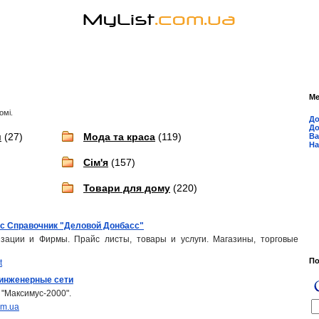
М
омі.
До
До
и
(27)
Мода та краса
(119)
Ва
На
Сім'я
(157)
Товари для дому
(220)
с Справочник "Деловой Донбасс"
изации и Фирмы. Прайс листы, товары и услуги. Магазины, торговые
П
t
 инженерные сети
"Максимус-2000".
om.ua