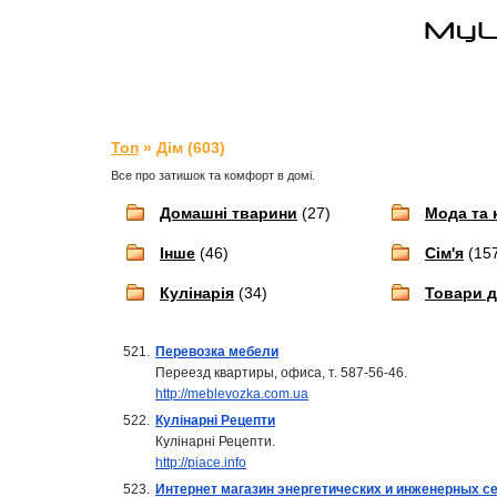
Топ
» Дім (603)
Все про затишок та комфорт в домі.
Домашні тварини
(27)
Мода та 
Інше
(46)
Сім'я
(15
Кулінарія
(34)
Товари 
521.
Перевозка мебели
Переезд квартиры, офиса, т. 587-56-46.
http://meblevozka.com.ua
522.
Кулінарні Рецепти
Кулінарні Рецепти.
http://piace.info
523.
Интернет магазин энергетических и инженерных се