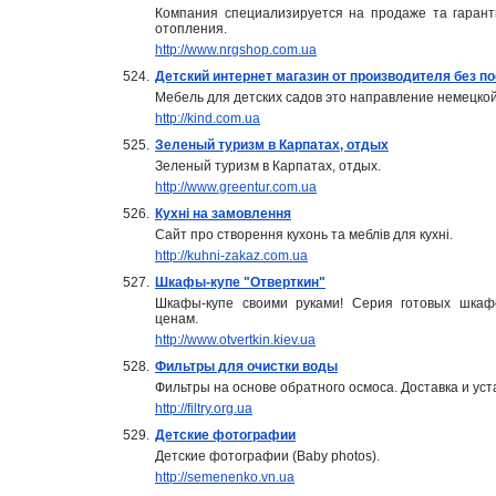
Компания специализируется на продаже та гаран
отопления.
http://www.nrgshop.com.ua
524.
Детский интернет магазин от производителя без п
Мебель для детских садов это направление немецко
http://kind.com.ua
525.
Зеленый туризм в Карпатах, отдых
Зеленый туризм в Карпатах, отдых.
http://www.greentur.com.ua
526.
Кухні на замовлення
Сайт про створення кухонь та меблів для кухні.
http://kuhni-zakaz.com.ua
527.
Шкафы-купе "Отверткин"
Шкафы-купе своими руками! Серия готовых шкаф
ценам.
http://www.otvertkin.kiev.ua
528.
Фильтры для очистки воды
Фильтры на основе обратного осмоса. Доставка и ус
http://filtry.org.ua
529.
Детские фотографии
Детские фотографии (Baby photos).
http://semenenko.vn.ua