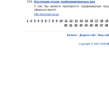
530.
Коллекция духов, парфюмированных вод
У нас Вы можете приобрести парфюмерную проду
эфирных масел.
http://aromaty.at.ua
1
|
2
|
3
|
4
|
5
|
6
|
7
|
8
|
9
|
10
|
11
|
12
|
13
|
14
|
15
|
16
|
17
|
18
|
19
40
|
41
|
42
|
43
|
44
|
45
|
46
|
47
|
48
Каталог
|
Додати сайт
|
Ваш сай
Copyright © 2007-2025
M