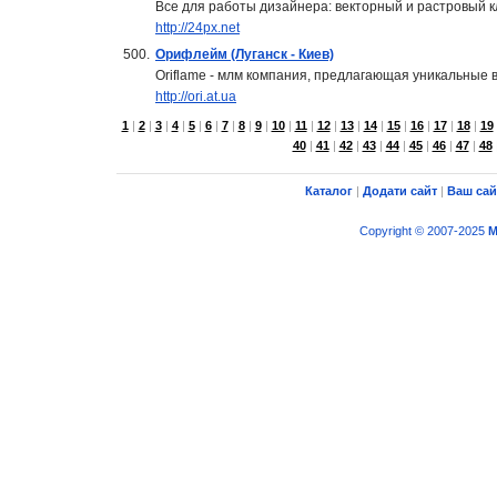
Все для работы дизайнера: векторный и растровый к
http://24px.net
500.
Орифлейм (Луганск - Киев)
Oriflame - млм компания, предлагающая уникальные 
http://ori.at.ua
1
|
2
|
3
|
4
|
5
|
6
|
7
|
8
|
9
|
10
|
11
|
12
|
13
|
14
|
15
|
16
|
17
|
18
|
19
40
|
41
|
42
|
43
|
44
|
45
|
46
|
47
|
48
Каталог
|
Додати сайт
|
Ваш сай
Copyright © 2007-2025
M