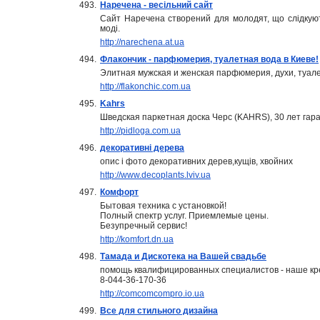
493.
Наречена - весільний сайт
Сайт Наречена створений для молодят, що слідкуют
моді.
http://narechena.at.ua
494.
Флакончик - парфюмерия, туалетная вода в Киеве!
Элитная мужская и женская парфюмерия, духи, туалет
http://flakonchic.com.ua
495.
Kahrs
Шведская паркетная доска Черс (KAHRS), 30 лет гара
http://pidloga.com.ua
496.
декоративні дерева
опис і фото декоративних дерев,кущів, хвойних
http://www.decoplants.lviv.ua
497.
Комфорт
Бытовая техника с установкой!
Полный спектр услуг. Приемлемые цены.
Безупречный сервис!
http://komfort.dn.ua
498.
Тамада и Дискотека на Вашей свадьбе
помощь квалифицированных специалистов - наше кре
8-044-36-170-36
http://comcomcompro.io.ua
499.
Все для стильного дизайна